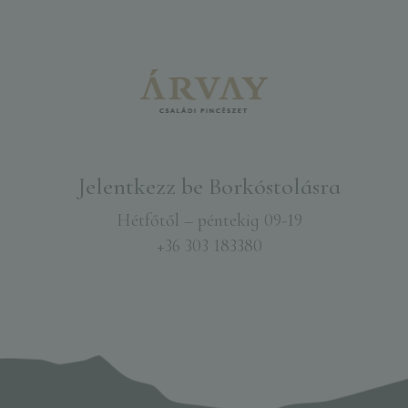
Jelentkezz be Borkóstolásra​
Hétfőtől – péntekig 09-19
+36 303 183380