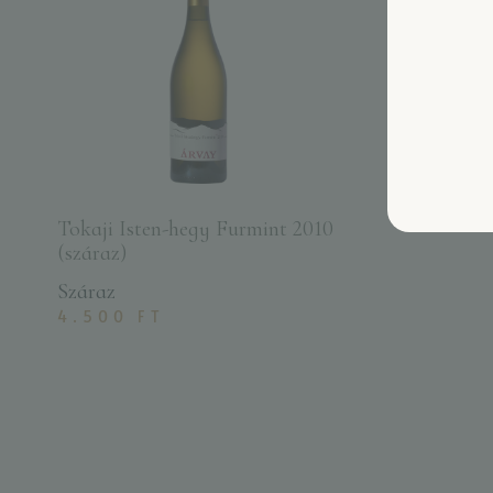
Tokaji Isten-hegy Furmint 2010
(száraz)
Száraz
4.500
FT