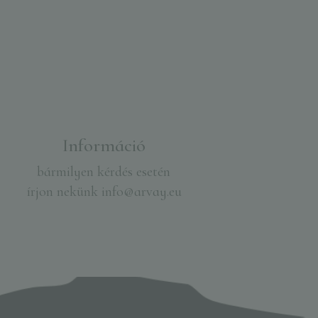
Információ
bármilyen kérdés esetén
írjon nekünk
info@arvay.eu