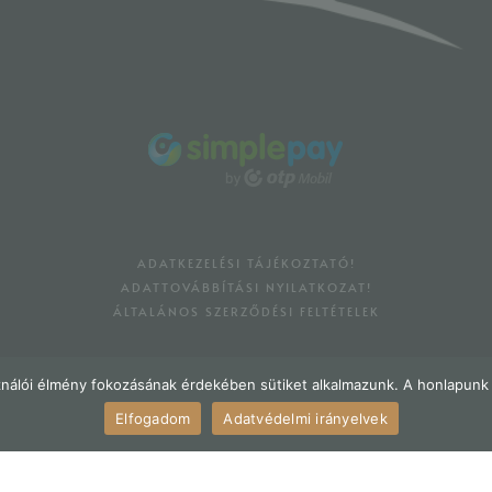
ADATKEZELÉSI TÁJÉKOZTATÓ!
ADATTOVÁBBÍTÁSI NYILATKOZAT!
ÁLTALÁNOS SZERZŐDÉSI FELTÉTELEK
ználói élmény fokozásának érdekében sütiket alkalmazunk. A honlapunk 
Elfogadom
Adatvédelmi irányelvek
© 2022 · ÁRVAY PINCÉSZET