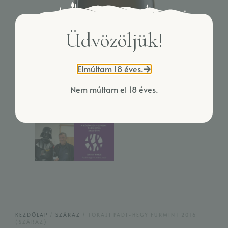
Üdvözöljük!
Elmúltam 18 éves.
Nem múltam el 18 éves.
KEZDŐLAP
/
SZÁRAZ
/ TOKAJI PADI-HEGY FURMINT 2016
(SZÁRAZ)