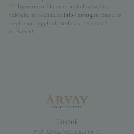
Ízgarancia
: Ha nem találod ízlésedhez
valónak, írj nekünk az
info@arvay.eu
címre, és
meghívunk egy borkóstolóra a rendelésed
értékében!
Címünk
3908 Rátka, Széchenyi tér 13.