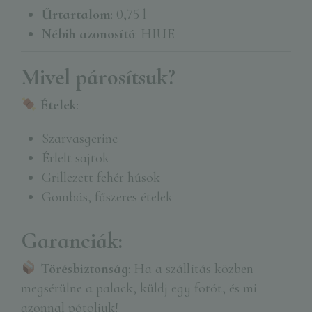
Űrtartalom
: 0,75 l
Nébih azonosító
: HIUE
Mivel párosítsuk?
Ételek
:
Szarvasgerinc
Érlelt sajtok
Grillezett fehér húsok
Gombás, fűszeres ételek
Garanciák:
Törésbiztonság
: Ha a szállítás közben
megsérülne a palack, küldj egy fotót, és mi
azonnal pótoljuk!