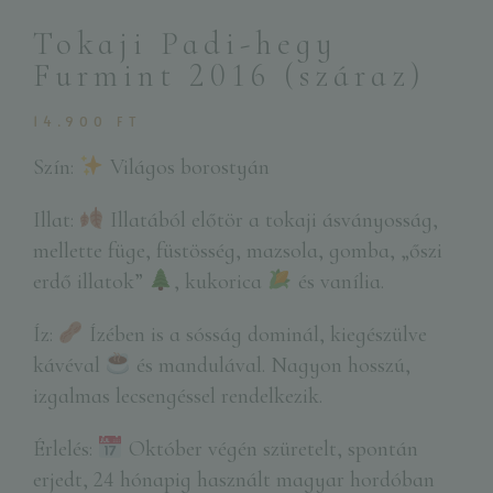
Tokaji Padi-hegy
Furmint 2016 (száraz)
14.900
FT
Szín:
Világos borostyán
Illat:
Illatából előtör a tokaji ásványosság,
mellette füge, füstösség, mazsola, gomba, „őszi
erdő illatok”
, kukorica
és vanília.
Íz:
Ízében is a sósság dominál, kiegészülve
kávéval
és mandulával. Nagyon hosszú,
izgalmas lecsengéssel rendelkezik.
Érlelés:
Október végén szüretelt, spontán
erjedt, 24 hónapig használt magyar hordóban