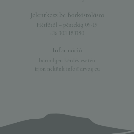
Jelentkezz be Borkóstolásra​
Hétfőtől – péntekig 09-19
+36 303 183380
Információ
bármilyen kérdés esetén
írjon nekünk
info@arvay.eu