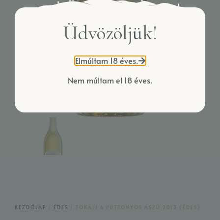
Üdvözöljük!
Elmúltam 18 éves.
Nem múltam el 18 éves.
KEZDŐLAP
/
ÉDES
/ TOKAJI 6 PUTTONYOS ASZÚ 2013 (ÉDES)