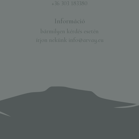
+36 303 183380
Információ
bármilyen kérdés esetén
írjon nekünk
info@arvay.eu