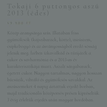
Tokaji 6 puttonyos aszú
2013 (édes)
49.900
FT
Közép aranysárga szín. Illatában friss
gyümölcsök (kajszibarack, körte), aszúszem,
csipkebogyó és az ásványosságból eredő sósság
jelenik meg. Ízében ízkavalkád és tűzijáték a
cukor és savharmónia és a 2013-as év
karakterisztikája miatt. Aszalt sárgabarack,
égetett cukor. Nagyon tartalmas, nagyon hosszan
búcsúzik, vibráló és gyümölcsös savakkal. Az
aszúszemeket 4 napig áztattuk erjedő borban,
majd tradícionális középorsós présen kipréseltük.
3 évig érleltük erjedés után magyar hordóban.