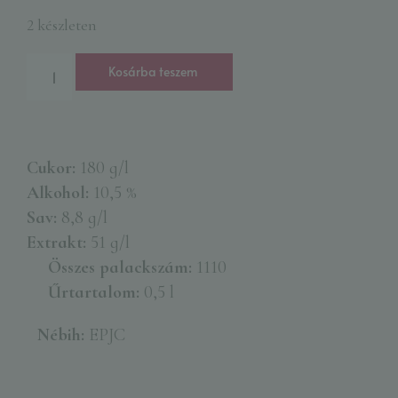
2 készleten
Kosárba teszem
Cukor:
180 g/l
Alkohol:
10,5 %
Sav:
8,8 g/l
Extrakt:
51 g/l
Összes palackszám:
1110
Űrtartalom:
0,5 l
Nébih:
EPJC