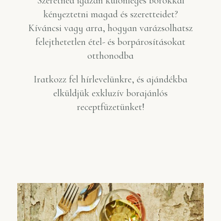
Szeretnéd igazán különleges borokkal
kényeztetni magad és szeretteidet?
Kíváncsi vagy arra, hogyan varázsolhatsz
felejthetetlen étel- és borpárosításokat
otthonodba
Iratkozz fel hírlevelünkre, és ajándékba
elküldjük exkluzív borajánlós
receptfüzetünket!