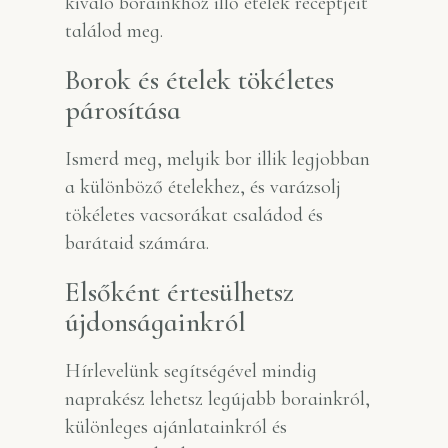
kiváló borainkhoz illő ételek receptjeit
találod meg.
Borok és ételek tökéletes
párosítása
Ismerd meg, melyik bor illik legjobban
a különböző ételekhez, és
varázsolj
tökéletes vacsorákat családod és
barátaid számára.
Elsőként értesülhetsz
újdonságainkról
Hírlevelünk segítségével mindig
naprakész lehetsz legújabb borainkról,
különleges ajánlatainkról és