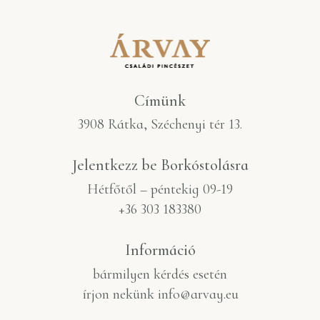
Címünk
3908 Rátka, Széchenyi tér 13.
Jelentkezz be Borkóstolásra​
Hétfőtől – péntekig 09-19
+36 303 183380
Információ
bármilyen kérdés esetén
írjon nekünk
info@arvay.eu