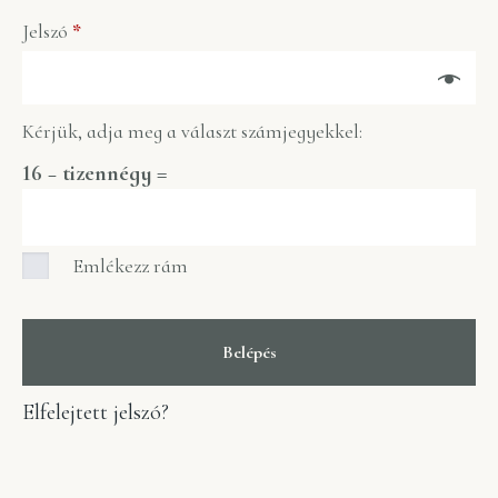
Jelszó
*
Kérjük, adja meg a választ számjegyekkel:
16 − tizennégy =
Emlékezz rám
Belépés
Elfelejtett jelszó?